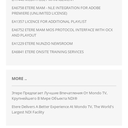
EA6758 ETERE MAM - NLE INTEGRATION FOR ADOBE
PREMIERE (UNLIMITED LICENSE)
EA1357 LICENCE FOR ADDITIONAL PLAYLIST
EA6752 ETERE MAM MOS PROTOCOL INTERFACE WITH OCX
AND PLAYOUT
EA1229 ETERE NUNZIO NEWSROOM
EA6841 ETERE ONSITE TRAINING SERVICES
MORE ..
Этере Предлагает Лучшие Впечатления От Mondo TV,
Крупнейшего В Мире Объекта NDI®
Etere Delivers A Better Experience At Mondo TV, The World's
Largest NDI Facility